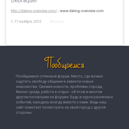
Debraquer
http://dating-overview.com/
- www.dating-overview.com
17 ноября, 2012
Жалоба
Пообщаемся отличный форум. Место, где можно
ощутить свободу общения и завести новые
знакомства. Свежие новости, проблемы города,
бизнес среда, работа и отдых - об этом и многом
другом поговорим на форуме. Будь в курсе различных
событий, находясь всегда вместе с нами. Ведь наш
сайт помогает посмотреть на свой город с другой
стороны.