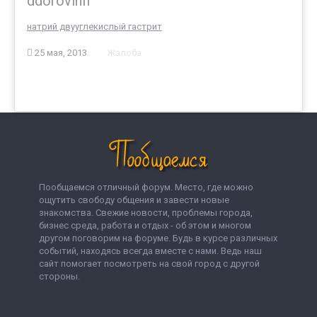
ddorovinfr
натрий двууглекислый гастрит
25 мая, 2013
Жалоба
Пообщаемся отличный форум. Место, где можно
ощутить свободу общения и завести новые
знакомства. Свежие новости, проблемы города,
бизнес среда, работа и отдых - об этом и многом
другом поговорим на форуме. Будь в курсе различных
событий, находясь всегда вместе с нами. Ведь наш
сайт помогает посмотреть на свой город с другой
стороны.