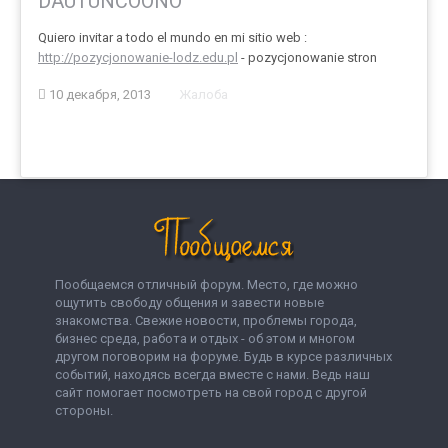
DAUTUNCOONO
Quiero invitar a todo el mundo en mi sitio web :
http://pozycjonowanie-lodz.edu.pl
- pozycjonowanie stron
10 декабря, 2013
Жалоба
Пообщаемся отличный форум. Место, где можно
ощутить свободу общения и завести новые
знакомства. Свежие новости, проблемы города,
бизнес среда, работа и отдых - об этом и многом
другом поговорим на форуме. Будь в курсе различных
событий, находясь всегда вместе с нами. Ведь наш
сайт помогает посмотреть на свой город с другой
стороны.