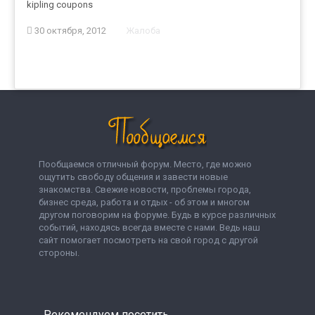
kipling coupons
30 октября, 2012
Жалоба
Пообщаемся отличный форум. Место, где можно
ощутить свободу общения и завести новые
знакомства. Свежие новости, проблемы города,
бизнес среда, работа и отдых - об этом и многом
другом поговорим на форуме. Будь в курсе различных
событий, находясь всегда вместе с нами. Ведь наш
сайт помогает посмотреть на свой город с другой
стороны.
Рекомендуем посетить