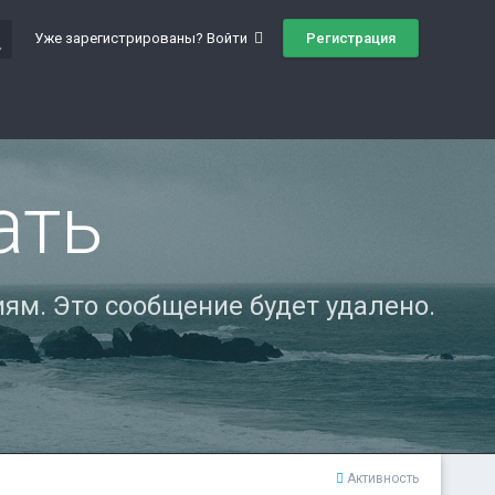
ch
Регистрация
Уже зарегистрированы? Войти
ать
ям. Это сообщение будет удалено.
Активность