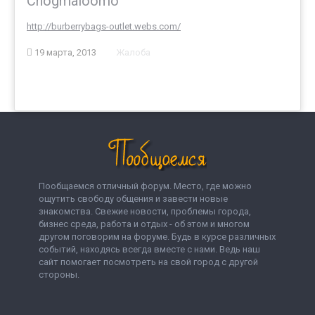
Chogmaloomo
http://burberrybags-outlet.webs.com/
19 марта, 2013
Жалоба
Пообщаемся отличный форум. Место, где можно
ощутить свободу общения и завести новые
знакомства. Свежие новости, проблемы города,
бизнес среда, работа и отдых - об этом и многом
другом поговорим на форуме. Будь в курсе различных
событий, находясь всегда вместе с нами. Ведь наш
сайт помогает посмотреть на свой город с другой
стороны.