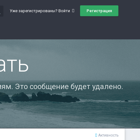
ch
Регистрация
Уже зарегистрированы? Войти
ать
ям. Это сообщение будет удалено.
Активность