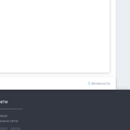
Активность
ети
ваши
ьные сети