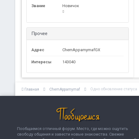
Звание
Новичок
Прочее
Адрес
ChemAppamymafGX
Интересы
143040
Одно обновление статуса
Главная
ChemAppamymaf
Пообщаемся отличный форум. Место, где можно ощутить
свободу общения и завести новые знакомства. Свежие