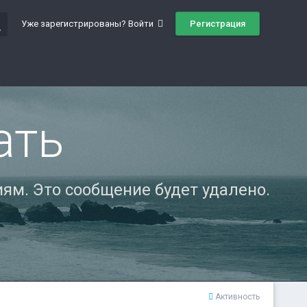
ch
Регистрация
Уже зарегистрированы? Войти
ать
ям. Это сообщение будет удалено.
Активность