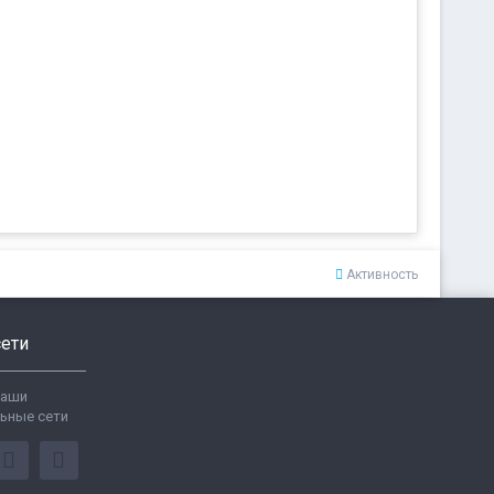
Активность
ети
ваши
ьные сети