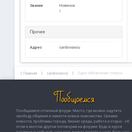
Звание
Новичок
Прочее
Адрес
cardiovascu
Одно обновление статуса
Главная
cardiovascul
Пообщаемся отличный форум. Место, где можно ощутить
свободу общения и завести новые знакомства. Свежие
новости, проблемы города, бизнес среда, работа и отдых - об
этом и многом другом поговорим на форуме. Будь в курсе
различных событий, находясь всегда вместе с нами. Ведь наш