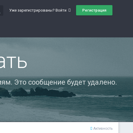
ch
Регистрация
Уже зарегистрированы? Войти
ать
ям. Это сообщение будет удалено.
Активность