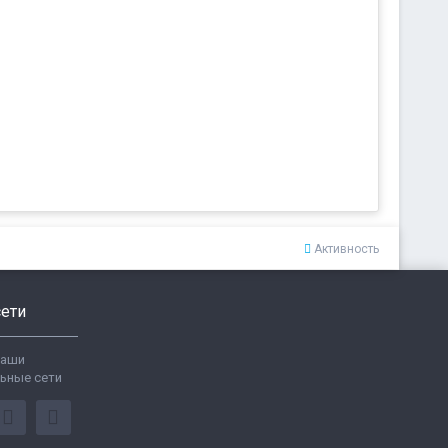
Активность
ети
ваши
ьные сети