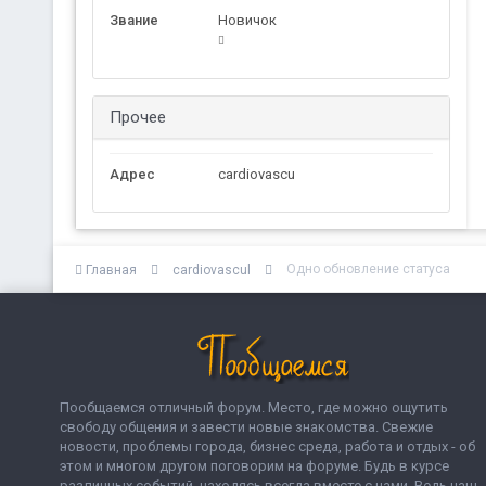
Звание
Новичок
Прочее
Адрес
cardiovascu
Одно обновление статуса
Главная
cardiovascul
Пообщаемся отличный форум. Место, где можно ощутить
свободу общения и завести новые знакомства. Свежие
новости, проблемы города, бизнес среда, работа и отдых - об
этом и многом другом поговорим на форуме. Будь в курсе
различных событий, находясь всегда вместе с нами. Ведь наш