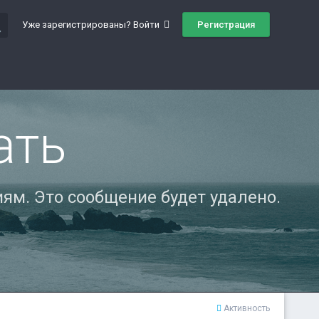
ch
Регистрация
Уже зарегистрированы? Войти
ать
ям. Это сообщение будет удалено.
Активность