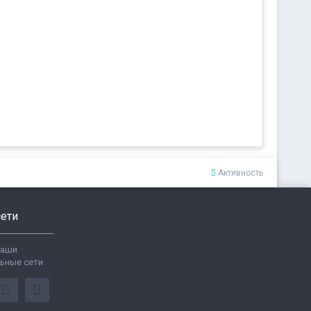
Активность
ети
ваши
ьные сети