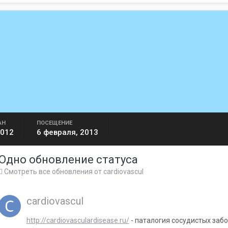
АН
ПОСЕЩЕНИЕ
2012
6 февраля, 2013
Одно обновление статуса
Смотреть все обновления от cardiovascul
cardiovascul
http://cardiovasculardisease.ru/
- паталогия сосудистых заб