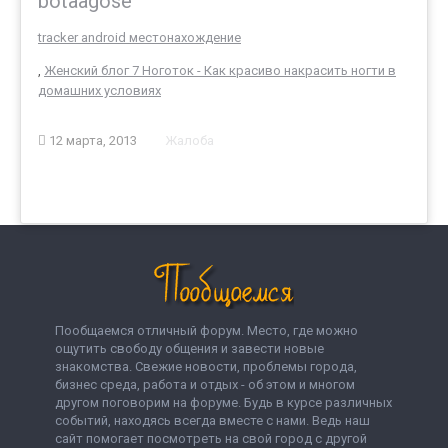
botaagose
tracker android местонахождение
,
Женский блог 7 Ноготок - Как красиво накрасить ногти в
домашних условиях
12 марта, 2013
Жалоба
Пообщаемся отличный форум. Место, где можно
ощутить свободу общения и завести новые
знакомства. Свежие новости, проблемы города,
бизнес среда, работа и отдых - об этом и многом
другом поговорим на форуме. Будь в курсе различных
событий, находясь всегда вместе с нами. Ведь наш
сайт помогает посмотреть на свой город с другой