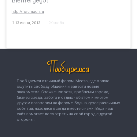
Bleffrergegot
http://forumaon.ru
13 июня, 2013
Жалоба
Пообщаемся отличный форум. Место, где можно
ощутить свободу общения и завести новые
знакомства. Свежие новости, проблемы города,
бизнес среда, работа и отдых - об этом и многом
другом поговорим на форуме. Будь в курсе различных
событий, находясь всегда вместе с нами. Ведь наш
сайт помогает посмотреть на свой город с другой
стороны.