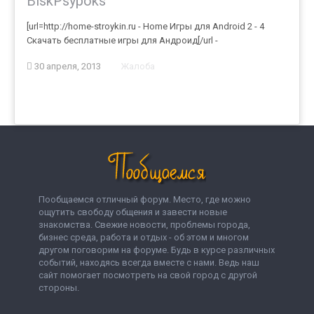
BiskPsypoks
[url=http://home-stroykin.ru - Home Игры для Android 2 - 4
Скачать бесплатные игры для Андроид[/url -
30 апреля, 2013
Жалоба
Пообщаемся отличный форум. Место, где можно
ощутить свободу общения и завести новые
знакомства. Свежие новости, проблемы города,
бизнес среда, работа и отдых - об этом и многом
другом поговорим на форуме. Будь в курсе различных
событий, находясь всегда вместе с нами. Ведь наш
сайт помогает посмотреть на свой город с другой
стороны.