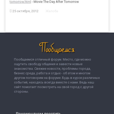
tomorrow.html
- Movie The Day After Tomorrow
25 октября, 2012
Жалоба
Пообщаемся отличный форум. Место, где можно
ощутить свободу общения и завести новые
знакомства. Свежие новости, проблемы города,
бизнес среда, работа и отдых - об этом и многом
другом поговорим на форуме. Будь в курсе различных
событий, находясь всегда вместе с нами. Ведь наш
сайт помогает посмотреть на свой город с другой
стороны.
Рекомендуем посетить