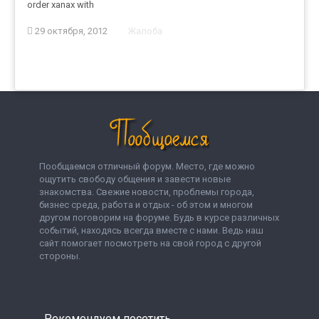
order xanax with
29 октября, 2012
Жалоба
Пообщаемся отличный форум. Место, где можно
ощутить свободу общения и завести новые
знакомства. Свежие новости, проблемы города,
бизнес среда, работа и отдых - об этом и многом
другом поговорим на форуме. Будь в курсе различных
событий, находясь всегда вместе с нами. Ведь наш
сайт помогает посмотреть на свой город с другой
стороны.
Рекомендуем посетить