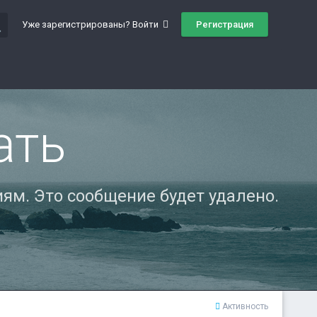
ch
Регистрация
Уже зарегистрированы? Войти
ать
ям. Это сообщение будет удалено.
Активность