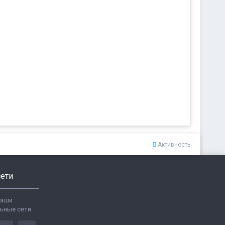
Активность
ети
ваши
ьные сети