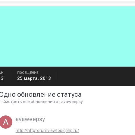
АН
ПОСЕЩЕНИЕ
13
25 марта, 2013
Одно обновление статуса
Смотреть все обновления от avaweepsy
avaweepsy
http://httpforumviewtopicphp.ru/