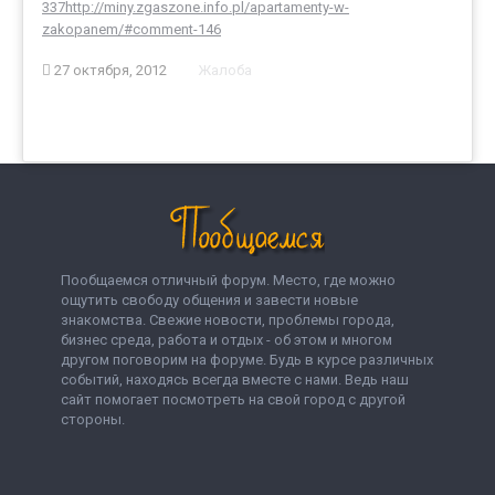
337
http://miny.zgaszone.info.pl/apartamenty-w-
zakopanem/#comment-146
27 октября, 2012
Жалоба
Пообщаемся отличный форум. Место, где можно
ощутить свободу общения и завести новые
знакомства. Свежие новости, проблемы города,
бизнес среда, работа и отдых - об этом и многом
другом поговорим на форуме. Будь в курсе различных
событий, находясь всегда вместе с нами. Ведь наш
сайт помогает посмотреть на свой город с другой
стороны.