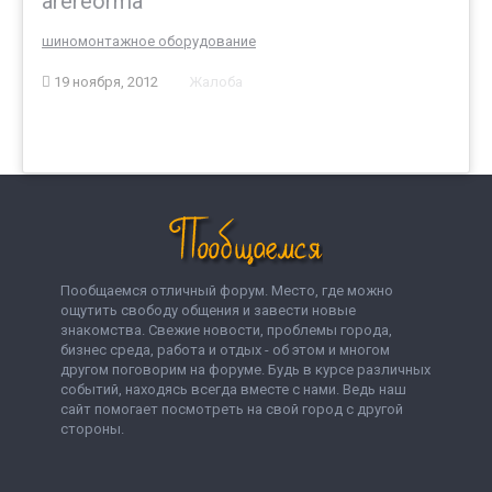
arereorma
шиномонтажное оборудование
19 ноября, 2012
Жалоба
Пообщаемся отличный форум. Место, где можно
ощутить свободу общения и завести новые
знакомства. Свежие новости, проблемы города,
бизнес среда, работа и отдых - об этом и многом
другом поговорим на форуме. Будь в курсе различных
событий, находясь всегда вместе с нами. Ведь наш
сайт помогает посмотреть на свой город с другой
стороны.