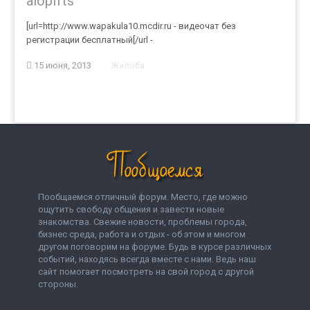
alopfrts
[url=http://www.wapakula10.mcdir.ru - видеочат без
регистрации бесплатный[/url -
15 июня, 2013
Жалоба
Пообщаемся отличный форум. Место, где можно
ощутить свободу общения и завести новые
знакомства. Свежие новости, проблемы города,
бизнес среда, работа и отдых - об этом и многом
другом поговорим на форуме. Будь в курсе различных
событий, находясь всегда вместе с нами. Ведь наш
сайт помогает посмотреть на свой город с другой
стороны.