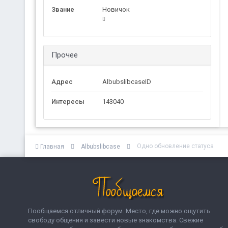
Звание
Новичок
Прочее
Адрес
AlbubslibcaseID
Интересы
143040
Одно обновление статуса
Главная
Albubslibcase
Пообщаемся отличный форум. Место, где можно ощутить
свободу общения и завести новые знакомства. Свежие