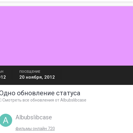
АН
ПОСЕЩЕНИЕ
012
20 ноября, 2012
Одно обновление статуса
Смотреть все обновления от Albubslibcase
Albubslibcase
фильмы онлайн 720