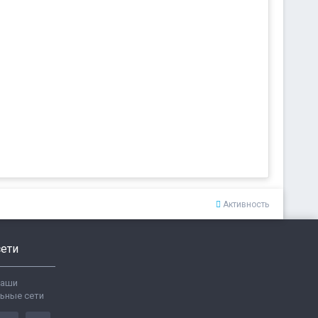
Активность
ети
ваши
ьные сети