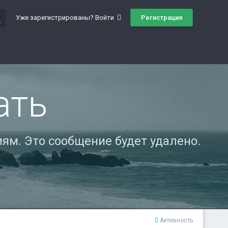
ch
Регистрация
Уже зарегистрированы? Войти
ать
ям. Это сообщение будет удалено.
Активность