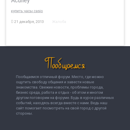
Aculley
купить часы casio
21 декабря, 2013
Жалоба
Пообщаемся отличный форум. Место, где можно
ощутить свободу общения и завести новые
знакомства. Свежие новости, проблемы города,
бизнес среда, работа и отдых - об этом и многом
другом поговорим на форуме. Будь в курсе различных
событий, находясь всегда вместе с нами. Ведь наш
сайт помогает посмотреть на свой город с другой
стороны.