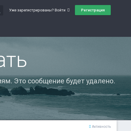
ch
Регистрация
Уже зарегистрированы? Войти
ать
ям. Это сообщение будет удалено.
Активность