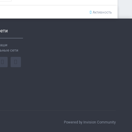
Активность
ети
ваши
ьные сети
Powered by Invision Community