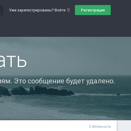
ch
Регистрация
Уже зарегистрированы? Войти
ать
ям. Это сообщение будет удалено.
Активность