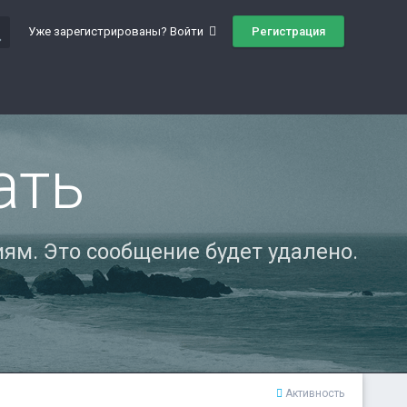
ch
Регистрация
Уже зарегистрированы? Войти
ать
ям. Это сообщение будет удалено.
Активность