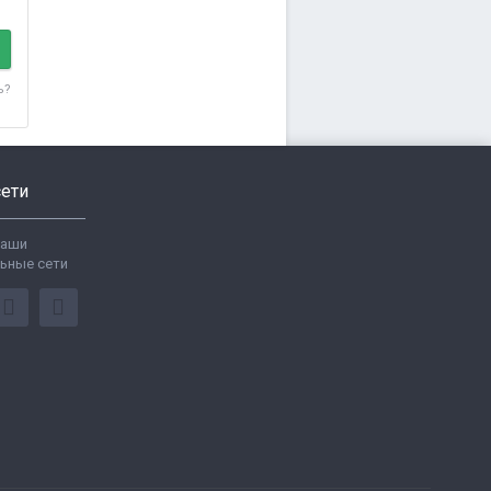
ь?
ети
ваши
ьные сети